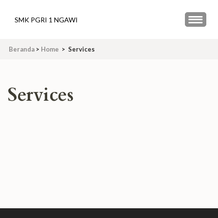
Lompat
ke
SMK PGRI 1 NGAWI
konten
(Tekan
Beranda
>
Home
>
Services
Enter)
Services