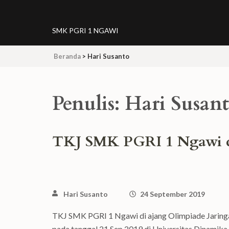
Lompat
ke
SMK PGRI 1 NGAWI
konten
(Tekan
Beranda
>
Hari Susanto
Enter)
Penulis:
Hari Susan
TKJ SMK PGRI 1 Ngawi di
Hari Susanto
24 September 2019
TKJ SMK PGRI 1 Ngawi di ajang Olimpiade Jaringan
pada tanggal 21 Sep 2019 di Universitas Dinamik