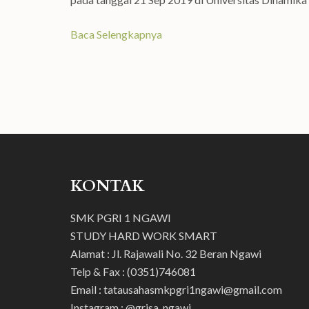
Baca Selengkapnya
KONTAK
SMK PGRI 1 NGAWI
STUDY HARD WORK SMART
Alamat : Jl. Rajawali No. 32 Beran Ngawi
Telp & Fax : (0351)746081
Email : tatausahasmkpgri1ngawi@gmail.com
Instagram : @grisa_ngawi