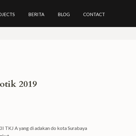
OJECTS
BERITA
BLOG
CONTACT
otik 2019
XII TKJ A yang di adakan do kota Surabaya
gkut, …