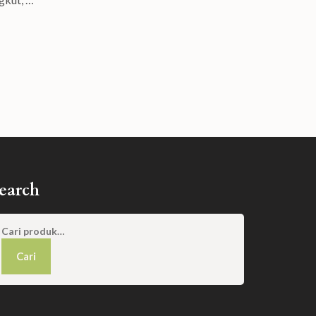
earch
Pencarian
untuk:
Cari