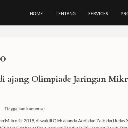
HOME
TENTANG
SERVICES
PR
to
 ajang Olimpiade Jaringan Mikr
Tinggalkan komentar
 Mikrotik 2019, di wakili Oleh ananda Aodi dan Zaib dari kelas 
a (Stikom Surabaya) Raya Kedung Baruk No.98, Kedung Baruk, Run